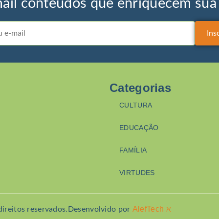
ail conteúdos que enriquecem sua v
Categorias
CULTURA
EDUCAÇÃO
FAMÍLIA
VIRTUDES
AlefTech ℵ
ireitos reservados.
Desenvolvido por