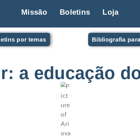
Missão
Boletins
Loja
etins por temas
Bibliografia par
tir: a educação d