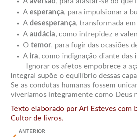
A
aversão
, para afastar-se do que
A
esperança
, para impulsionar a b
A
desesperança
, transformada em 
A
audácia
, como intrepidez e valen
O
temor
, para fugir das ocasiões d
A
ira
, como indignação diante das i
Ignorar os afetos empobrece a ação 
integral supõe o equilíbrio dessas ca
Se as condutas humanas fossem unicame
viveríamos integramente como Deus n
Texto elaborado por Ari Esteves com ba
Cultor de livros.
ANTERIOR