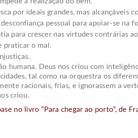
 impede a realização do bem.
usca por ideais grandes, mas alcançáveis c
desconfiança pessoal para apoiar-se na f
tia para crescer nas virtudes contrárias ao
e praticar o mal.
njustiças.
humana. Deus nos criou com inteligência
pacidades, tal como na orquestra os difer
nte racionais, frias, e ignorassem a vert
os criou.
se no livro “Para chegar ao porto”, de Fr