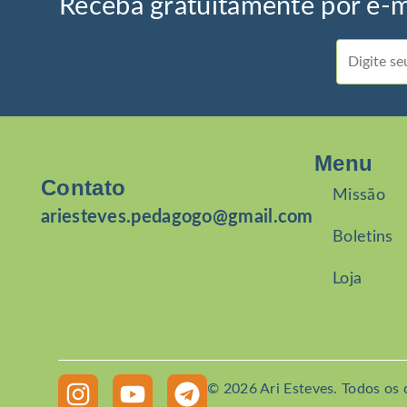
Receba gratuitamente por e-m
Menu
Contato
Missão
ariesteves.pedagogo@gmail.com
Boletins
Loja
© 2026 Ari Esteves. Todos os d