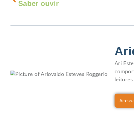
Saber ouvir
Ari
Ari Est
comport
leitore
Acessa