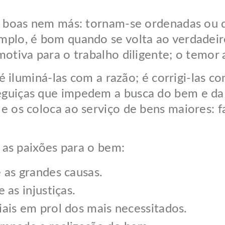
oas nem más: tornam-se ordenadas ou d
emplo, é bom quando se volta ao verdadei
 motiva para o trabalho diligente; o temor
luminá-las com a razão; é corrigi-las com
reguiças que impedem a busca do bem e d
e os coloca ao serviço de bens maiores: fa
as paixões para o bem:
e as grandes causas.
e as injustiças.
ciais em prol dos mais necessitados.