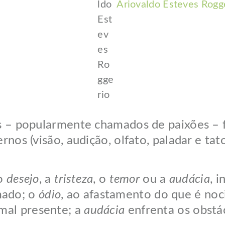
Ariovaldo Esteves Rogg
opularmente chamados de paixões – faze
ernos (visão, audição, olfato, paladar e t
 o
desejo
, a
tristeza
, o
temor
ou a
audácia
, 
mado; o
ódio
, ao afastamento do que é noc
mal presente; a
audácia
enfrenta os obstá