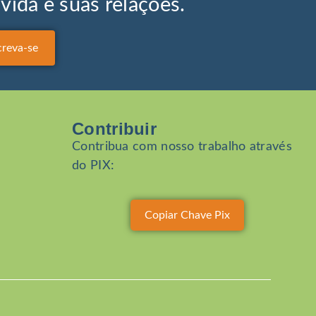
ida e suas relações.
Contribuir
Contribua com nosso trabalho através
do PIX:
Copiar Chave Pix