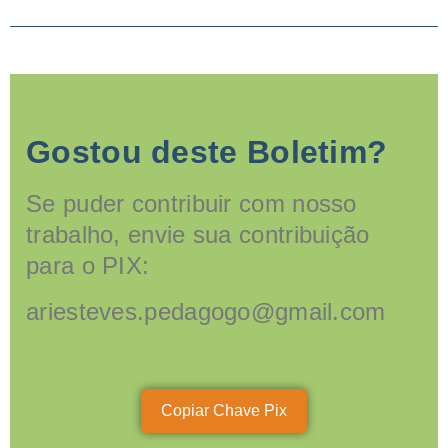
Gostou deste Boletim?
Se puder contribuir com nosso
trabalho, envie sua contribuição
para o PIX:
ariesteves.pedagogo@gmail.com
Copiar Chave Pix