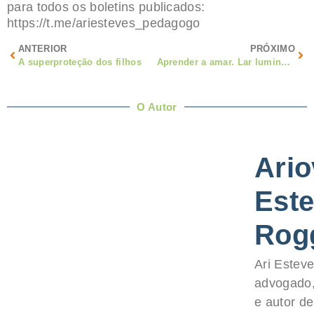
para todos os boletins publicados:
https://t.me/ariesteves_pedagogo
ANTERIOR
PRÓXIMO
A superproteção dos filhos
Aprender a amar. Lar luminoso
O Autor
Ario
Est
Rog
Ari Esteve
advogado
e autor d