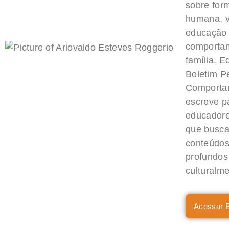
sobre for
humana, v
educação
comportam
família. E
Boletim P
Comporta
escreve pa
educadore
que busc
conteúdos
profundos
culturalme
Acessar B