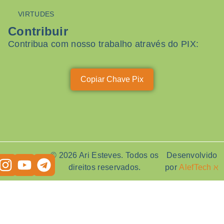
VIRTUDES
Contribuir
Contribua com nosso trabalho através do PIX:
Copiar Chave Pix
© 2026 Ari Esteves. Todos os
Desenvolvido
direitos reservados.
por
AlefTech ℵ